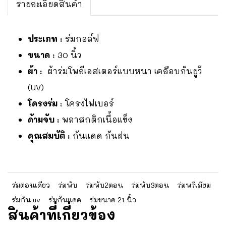
รายละเอียดสินค้า
ประเภท
: ร่มกอล์ฟ
ขนาด
: 30 นิ้ว
ผ้า
: ผ้าร่มโพลีเอสเตอร์แบบหนา เคลือบกันยูวี
(UV)
โครงร่ม
: โครงไฟเบอร์
ด้ามจับ
: พลาสกติกเนื้อแข็ง
คุณสมบัติ
: กันแดด กันฝน
ร่มตอนเดียว
ร่มพับ
ร่มพับ2ตอน
ร่มพับ3ตอน
ร่มพรีเมียม
ร่มกัน uv
ร่มกันแดด
ร่มขนาด 21 นิ้ว
สินค้าที่เกี่ยวข้อง